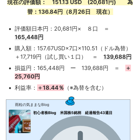
現在の評価額： 151.13 USD (20,681円) 為
替：136.84円（8月26日 現在）
評価額日本円：20,681円× ８口 ＝
165,448円
購入額：157.67USD×7口×110.51（ドル為替）
＋17,719円（試し買い１口） ＝
139,688円
損益円：165,448円 ー 139,688円 ＝
＋
25,760円
利益率：
＋18.44％
（※為替を含む）
雨粒の気ままなBlog
初心者株Blog 米国株5銘柄 経過報告43週目