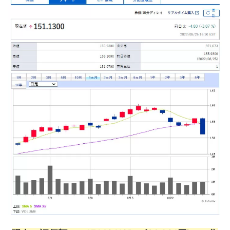
9円+13,756円 ＝ 870,736円 損益額： ＋52,209円＋29,842円＋24,368円+387円＋1,748円＝ ＋1
08,554円 損益％：＋12.47％前回の利益率 ＋8.37％でした。【一か月放置後の世界】お久しぶりです。
一か月が経過したため久しぶりの運用成績。円が弱すぎる感じですね！株価は、取得金額より低いです。
ドル：110.51円→137.93円 による利益が大きいですね。こうなると、利益を得るため利確するに
は・・・株を売って円転して初めて利益...