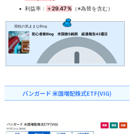
利益率：
＋29.47％
（※為替を含む）
雨粒の気ままなBlog
初心者株Blog 米国株5銘柄 経過報告43週目
バンガード 米国増配株式ETF(VIG)
2022年7月24日
ポチッとお願いします！収支報告 発表 今までの購入総額：521,007円＋113,366円＋139,688円＋82,91