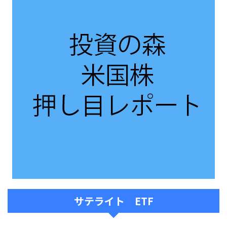
2022年7月24日
ポチッとお願いします！収支報告 発表 今までの購入総額：521,007円＋113,366円＋139,688円＋82,91
9円+13,756円 ＝ 870,736円 損益額： ＋52,209円＋29,842円＋24,368円+387円＋1,748円＝ ＋1
08,554円 損益％：＋12.47％前回の利益率 ＋8.37％でした。【一か月放置後の世界】お久しぶりです。
一か月が経過したため久しぶりの運用成績。円が弱すぎる感じですね！株価は、取得金額より低いです。
ドル：110.51円→137.93円 による利益が大きいですね。こうなると、利益を得るため利確するに
は・・・株を売って円転して初めて利益...
サテライト ETF