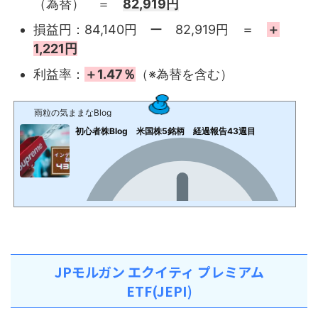
（為替） ＝
82,919円
損益円：84,140円 ー 82,919円 ＝
＋
1,221円
利益率：
＋1.47％
（※為替を含む）
雨粒の気ままなBlog
初心者株Blog 米国株5銘柄 経過報告43週目
JPモルガン エクイティ プレミアム
ETF(JEPI)