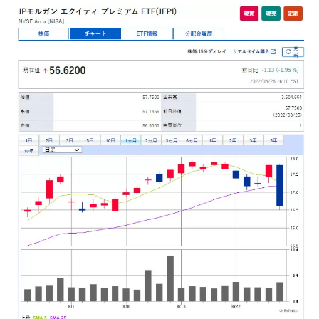
2022年7月24日
ポチッとお願いします！収支報告 発表 今までの購入総額：521,007円＋113,366円＋139,688円＋82,91
9円+13,756円 ＝ 870,736円 損益額： ＋52,209円＋29,842円＋24,368円+387円＋1,748円＝ ＋1
08,554円 損益％：＋12.47％前回の利益率 ＋8.37％でした。【一か月放置後の世界】お久しぶりです。
一か月が経過したため久しぶりの運用成績。円が弱すぎる感じですね！株価は、取得金額より低いです。
ドル：110.51円→137.93円 による利益が大きいですね。こうなると、利益を得るため利確するに
は・・・株を売って円転して初めて利益...