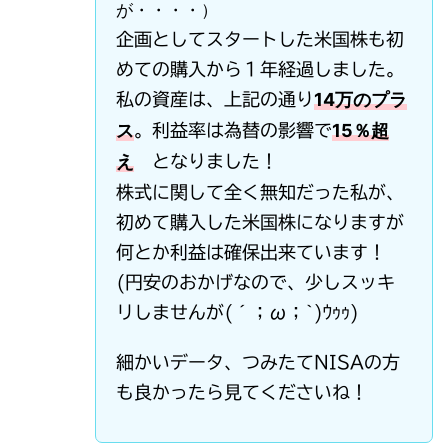
が・・・・）
企画としてスタートした米国株も初
めての購入から１年経過しました。
14万のプラ
私の資産は、上記の通り
ス
15％超
。利益率は為替の影響で
え
となりました！
株式に関して全く無知だった私が、
初めて購入した米国株になりますが
何とか利益は確保出来ています！
(円安のおかげなので、少しスッキ
リしませんが(´；ω；`)ｳｩｩ)
細かいデータ、つみたてNISAの方
も良かったら見てくださいね！