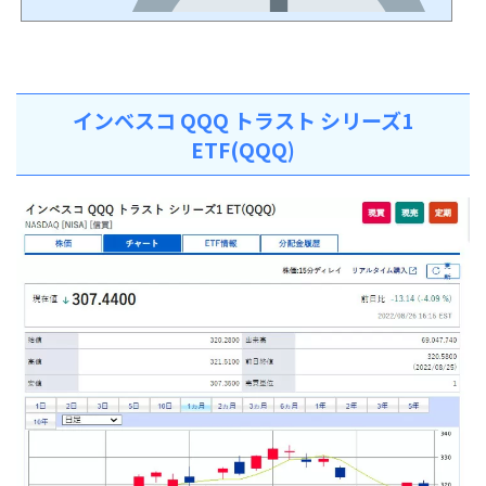
インベスコ QQQ トラスト シリーズ1
ETF(QQQ)
2022年7月24日
ポチッとお願いします！収支報告 発表 今までの購入総額：521,007円＋113,366円＋139,688円＋82,91
9円+13,756円 ＝ 870,736円 損益額： ＋52,209円＋29,842円＋24,368円+387円＋1,748円＝ ＋1
08,554円 損益％：＋12.47％前回の利益率 ＋8.37％でした。【一か月放置後の世界】お久しぶりです。
一か月が経過したため久しぶりの運用成績。円が弱すぎる感じですね！株価は、取得金額より低いです。
ドル：110.51円→137.93円 による利益が大きいですね。こうなると、利益を得るため利確するに
は・・・株を売って円転して初めて利益...