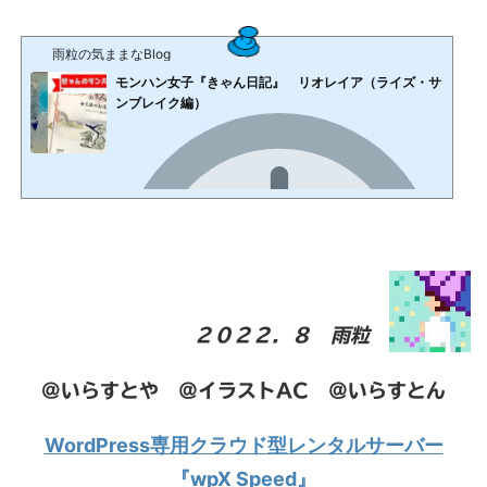
雨粒の気ままなBlog
モンハン女子『きゃん日記』 リオレイア（ライズ・サ
ンブレイク編）
２０２２．８ 雨粒
@いらすとや ＠イラストAC ＠いらすとん
WordPress専用クラウド型レンタルサーバー
2022年8月8日
＠CAPCOM（ライズ・サンブレイク） キャラクター紹介初めまして！モンスターハンター歴10年超え
『wpX Speed』
『乙り女子ハンター』 事、きゃんと言います。ハンター履歴に関しては、この後にザッと紹介していき