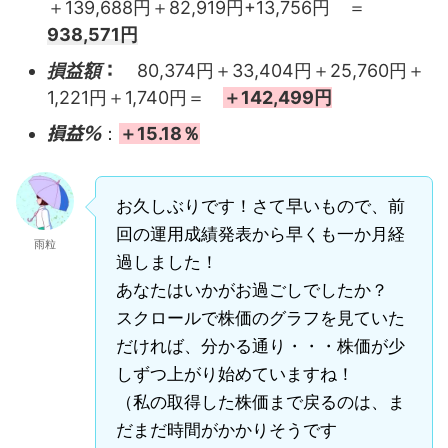
＋139,688円＋82,919円+13,756円 ＝
938,571円
損益額
80,374円
＋33,404
円
＋25,760円＋
：
1,221円＋1,740円
＝
＋142,499円
：
＋15.18％
損益％
お久しぶりです！さて早いもので、前
回の運用成績発表から早くも一か月経
雨粒
過しました！
あなたはいかがお過ごしでしたか？
スクロールで株価のグラフを見ていた
だければ、分かる通り・・・株価が少
しずつ上がり始めていますね！
（私の取得した株価まで戻るのは、ま
だまだ時間がかかりそうです