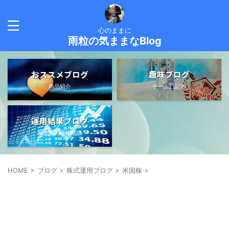
心のままに
雨粒の気ままなBlog
おススメブログ
趣味ブログ
商品紹介
ゲーム日記等
運用結果ブログ
米国株の運用成績
HOME
>
ブログ
>
株式運用ブログ
>
米国株
>