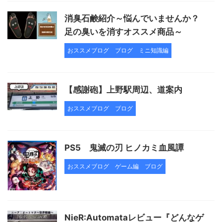
消臭石鹸紹介～悩んでいませんか？
足の臭いを消すオススメ商品～
おススメブログ
ブログ
ミニ知識編
【感謝砲】上野駅周辺、道案内
おススメブログ
ブログ
PS5 鬼滅の刃 ヒノカミ血風譚
おススメブログ
ゲーム編
ブログ
NieR:Automataレビュー『どんなゲ