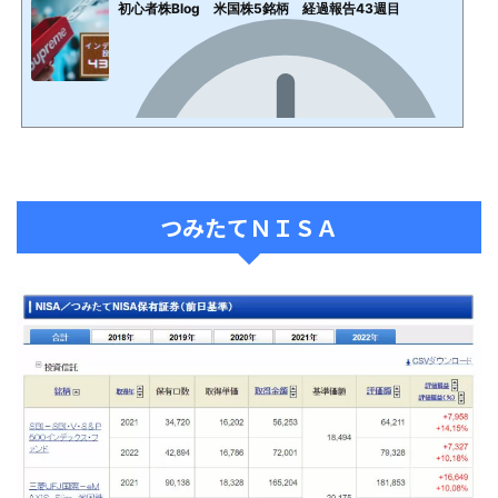
初心者株Blog 米国株5銘柄 経過報告43週目
つみたてＮＩＳＡ
2022年7月24日
ポチッとお願いします！収支報告 発表 今までの購入総額：521,007円＋113,366円＋139,688円＋82,91
9円+13,756円 ＝ 870,736円 損益額： ＋52,209円＋29,842円＋24,368円+387円＋1,748円＝ ＋1
08,554円 損益％：＋12.47％前回の利益率 ＋8.37％でした。【一か月放置後の世界】お久しぶりです。
一か月が経過したため久しぶりの運用成績。円が弱すぎる感じですね！株価は、取得金額より低いです。
ドル：110.51円→137.93円 による利益が大きいですね。こうなると、利益を得るため利確するに
は・・・株を売って円転して初めて利益...