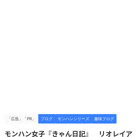
「広告」「PR」
ブログ
モンハンシリーズ
趣味ブログ
モンハン女子『きゃん日記』 リオレイア