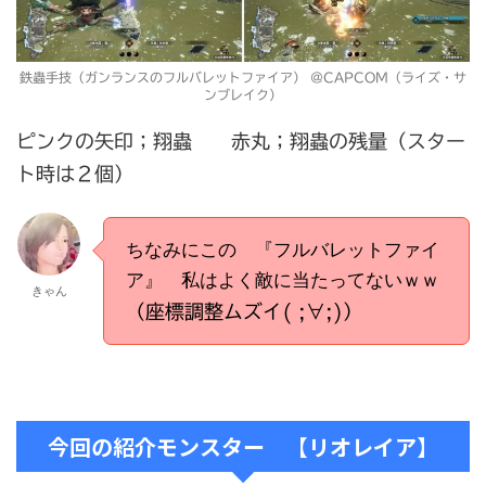
鉄蟲手技（ガンランスのフルバレットファイア） ＠CAPCOM（ライズ・サ
ンブレイク）
ピンクの矢印；翔蟲 赤丸；翔蟲の残量（スター
ト時は２個）
ちなみにこの 『フルバレットファイ
ア』 私はよく敵に当たってないｗｗ
きゃん
（座標調整ムズイ( ;∀;)）
今回の紹介モンスター 【リオレイア】