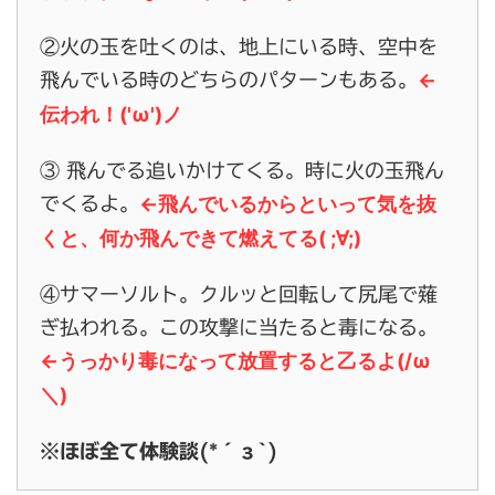
②火の玉を吐くのは、地上にいる時、空中を
←
飛んでいる時のどちらのパターンもある。
伝われ！('ω')ノ
③ 飛んでる追いかけてくる。時に火の玉飛ん
←飛んでいるからといって気を抜
でくるよ。
くと、何か飛んできて燃えてる( ;∀;)
④サマーソルト。クルッと回転して尻尾で薙
ぎ払われる。この攻撃に当たると毒になる。
←うっかり毒になって放置すると乙るよ(/ω
＼)
※ほぼ全て体験談(*´з`)