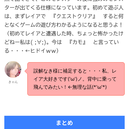
ターが出てくる仕様になっています。初めて遊ぶ人
は、まずレイアで 『クエストクリア』 すると何
となくゲームの遊び方わかるようになると思うよ！
（初めてレイアと遭遇した時、ちょっと怖かったけ
どねー私は( ;∀;)。今は 『カモ』 と言ってい
る・・・←ヒドイｗｗ）
誤解なき様に補足すると・・・私、レ
イア大好きです('ω')ノ。背中に乗って
きゃん
飛んでみたい！←無理な話(*'ω'*)
まとめ