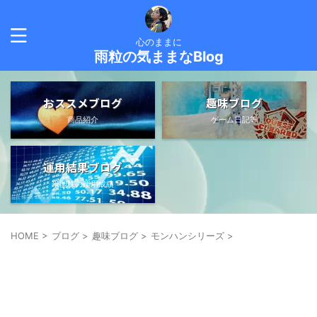
心のままに
雨粒の気ままなBlog
おススメブログ
趣味ブログ
商品紹介
ゲーム日記等
運用結果ブログ
米国株の運用成績
HOME
>
ブログ
>
趣味ブログ
>
モンハンシリーズ
>