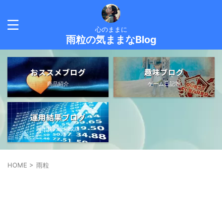
心のままに
雨粒の気ままなBlog
おススメブログ
趣味ブログ
商品紹介
ゲーム日記等
運用結果ブログ
米国株の運用成績
HOME
>
雨粒