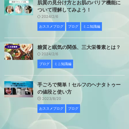
肌質の見分け方とお肌のバリア機能に
ついて理解してみよう！
2024/2/6
おススメブログ
ブログ
ミニ知識編
糖質と眠気の関係、三大栄養素とは？
2024/2/6
ブログ
ミニ知識編
手ごろで簡単！セルフのヘナタトゥー
の値段と使い方
2023/8/20
おススメブログ
ブログ