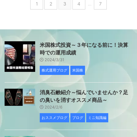
1
2
3
4
…
7
米国株式投資～３年になる前に！決算
時での運用成績
2024/3/31
株式運用ブログ
米国株
消臭石鹸紹介～悩んでいませんか？足
の臭いを消すオススメ商品～
2024/2/6
おススメブログ
ブログ
ミニ知識編